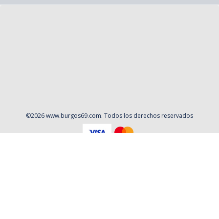
©
2026
www.burgos69.com
. Todos los derechos reservados
Aviso Legal
Política de privacidad
Contacto
Cookies
Contratación
Política y Procedimientos de Quejas