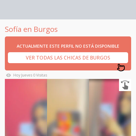
Sofía en Burgos
ACTUALMENTE ESTE PERFIL NO ESTÁ DISPONIBLE
VER TODAS LAS CHICAS DE BURGOS
Hoy
Jueves
0
Visitas